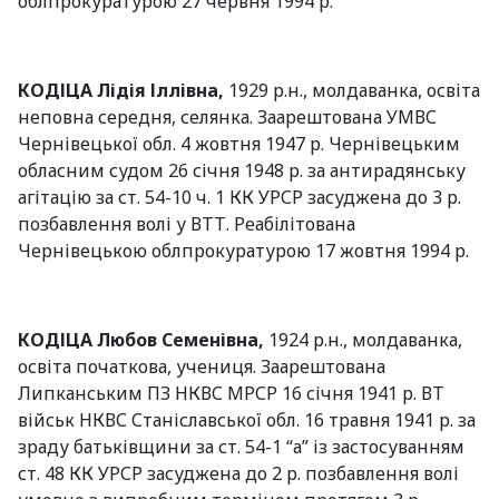
облпрокуратурою 27 червня 1994 р.
КОДІЦА Лідія Іллівна,
1929 р.н., молдаванка, освіта
неповна середня, селянка. Заарештована УМВС
Чернівецької обл. 4 жовтня 1947 р. Чернівецьким
обласним судом 26 січня 1948 р. за антирадянську
агітацію за ст. 54-10 ч. 1 КК УРСР засуджена до 3 р.
позбавлення волі у ВТТ. Реабілітована
Чернівецькою облпрокуратурою 17 жовтня 1994 р.
КОДІЦА Любов Семенівна,
1924 р.н., молдаванка,
освіта початкова, учениця. Заарештована
Липканським ПЗ НКВС МРСР 16 січня 1941 р. ВТ
військ НКВС Станіславської обл. 16 травня 1941 р. за
зраду батьківщини за ст. 54-1 “а” із застосуванням
ст. 48 КК УРСР засуджена до 2 р. позбавлення волі