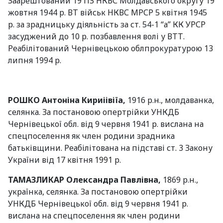
Заарештований 19 ПЗ НКВС Молдавського округу 19
жовтня 1944 р. ВТ військ НКВС МРСР 5 квітня 1945
р. за зрадницьку діяльність за ст. 54-1 “а” КК УРСР
засуджений до 10 р. позбавлення волі у ВТТ.
Реабілітований Чернівецькою облпрокуратурою 13
липня 1994 р.
РОШКО Антоніна Кириіівіїа,
1916 р.н., молдаванка,
селянка. За постановою опертрійки УНКДБ
Чернівецької обл. від 9 червня 1941 р. вислана на
спецпоселення як член родини зрадника
батьківщини. Реабілітована на підставі ст. 3 Закону
України від 17 квітня 1991 р.
ТАМАЗЛИКАР Олександра Павлівна,
1869 р.н.,
українка, селянка. За постановою опертрійки
УНКДБ Чернівецької обл. від 9 червня 1941 р.
вислана на спецпоселення як член родини