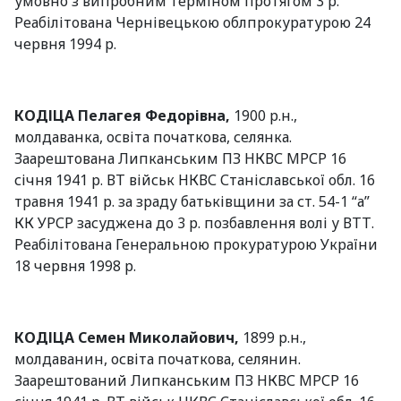
умовно з випробним терміном протягом 3 р.
Реабілітована Чернівецькою облпрокуратурою 24
червня 1994 р.
КОДІЦА
Пелагея Федорівна,
1900 р.н.,
молдаванка, освіта початкова, селянка.
Заарештована Липканським ПЗ НКВС МРСР 16
січня 1941 р. ВТ військ НКВС Станіславської обл. 16
травня 1941 р. за зраду батьківщини за ст. 54-1 “а”
КК УРСР засуджена до 3 р. позбавлення волі у ВТТ.
Реабілітована Генеральною прокуратурою України
18 червня 1998 р.
КОДІЦА Семен Миколайович,
1899 р.н.,
молдаванин, освіта початкова, селянин.
Заарештований Липканським ПЗ НКВС МРСР 16