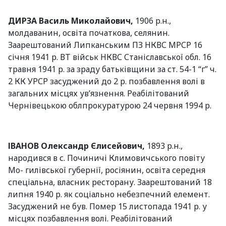
ДИРЗА Василь Миколайович,
1906 р.н.,
молдаванин, освіта початкова, селянин.
Заарештований Липканським ПЗ НКВС МРСР 16
січня 1941 р. ВТ військ НКВС Станіславської обл. 16
травня 1941 р. за зраду батьківщини за ст. 54-1 “г” ч.
2 КК УРСР засуджений до 2 р. позбавлення волі в
загальних місцях ув’язнення. Реабілітований
Чернівецькою облпрокуратурою 24 червня 1994 р.
ІВАНОВ Олександр Єлисейович,
1893 р.н.,
народився в с. Починичі Климовичського повіту
Мо- гилівської губернії, росіянин, освіта середня
спеціальна, власник ресторану. Заарештований 18
липня 1940 р. як соціально небезпечний елемент.
Засуджений не був. Помер 15 листопада 1941 р. у
місцях позбавлення волі. Реабілітований