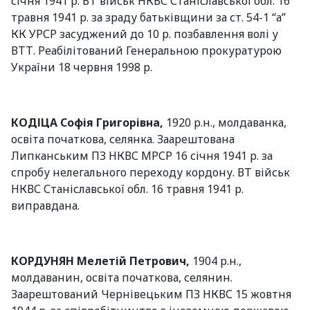
січня 1941 р. ВТ військ НКВС Станіславської обл. 16
травня 1941 р. за зраду батьківщини за ст. 54-1 “а”
КК УРСР засуджений до 10 р. позбавлення волі у
ВТТ. Реабілітований Генеральною прокуратурою
України 18 червня 1998 р.
КОДІЦА Софія Григорівна,
1920 р.н., молдаванка,
освіта початкова, селянка. Заарештована
Липканським ПЗ НКВС МРСР 16 січня 1941 р. за
спробу нелегального переходу кордону. ВТ військ
НКВС Станіславської обл. 16 травня 1941 р.
виправдана.
КОРДУНЯН Мелетій Петрович,
1904 р.н.,
молдаванин, освіта початкова, селянин.
Заарештований Чернівецьким ПЗ НКВС 15 жовтня