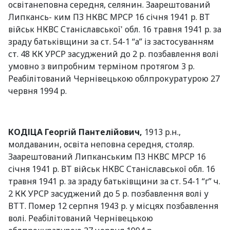
освітанеповна середня, селянин. Заарештований
Липкансь- ким ПЗ НКВС МРСР 16 січня 1941 р. ВТ
військ НКВС Станіславської' обл. 16 травня 1941 р. за
зраду батьківщини за ст. 54-1 “а” із застосуванням
ст. 48 КК УРСР засуджений до 2 р. позбавлення волі
умовно з випробним терміном протягом 3 р.
Реабілітований Чернівецькою облпрокуратурою 27
червня 1994 р.
КОДІЦА Георгій Пантелійович,
1913 р.н.,
молдаванин, освіта неповна середня, столяр.
Заарештований Липканським ПЗ НКВС МРСР 16
січня 1941 р. ВТ військ НКВС Станіславської обл. 16
травня 1941 р. за зраду батьківщини за ст. 54-1 “г” ч.
2 КК УРСР засуджений до 5 р. позбавлення волі у
ВТТ. Помер 12 серпня 1943 р. у місцях позбавлення
волі. Реабілітований Чернівецькою