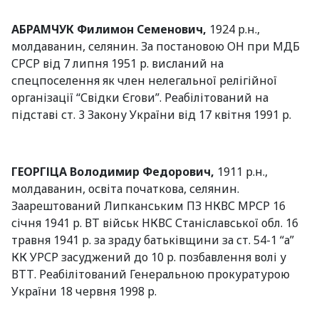
АБРАМЧУК Филимон Семенович,
1924 р.н.,
молдаванин, селянин. За постановою ОН при МДБ
СРСР від 7 липня 1951 р. висланий на
спецпоселення як член нелегальної релігійної
організації “Свідки Єгови”. Реабілітований на
підставі ст. 3 Закону України від 17 квітня 1991 р.
ГЕОРГІЦА Володимир Федорович,
1911 р.н.,
молдаванин, освіта початкова, селянин.
Заарештований Липканським ПЗ НКВС МРСР 16
січня 1941 р. ВТ військ НКВС Станіславської обл. 16
травня 1941 р. за зраду батьківщини за ст. 54-1 “а”
КК УРСР засуджений до 10 р. позбавлення волі у
ВТТ. Реабілітований Генеральною прокуратурою
України 18 червня 1998 р.