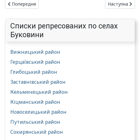
Попередня стаття: Село МАГАЛА
Наступна ста
Попередня
Наступна
Списки репресованих по селах
Буковини
Вижницький район
Герцаївський район
Глибоцький район
Заставнівський район
Кельменецький район
Кіцманський район
Новоселицький район
Путильський район
Сокирянський район