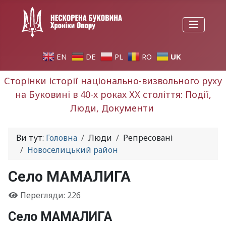
UK
EN
DE
PL
RO
Сторінки історії національно-визвольного руху
на Буковині в 40-х роках ХХ століття: Події,
Люди, Документи
Ви тут:
Головна
Люди
Репресовані
Новоселицький район
Село МАМАЛИГА
Перегляди: 226
Село МАМ
АЛИГА