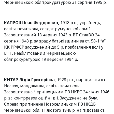
Чернівецькою облпрокуратурою 31 серпня 1995 р.
КАПРОШ Іван Федорович,
1918 р.н., українець,
освіта початкова, солдат румунської армії.
Заарештований 13 червня 1943 р. ВТ СталВО 24
серпня 1943 р. за зраду батьківщини за ст. 58-1 “а”
КК РРФСР засуджений до 5 р. позбавлення волі у
ВТТ. Реабілітований Чернівецькою
облпрокуратурою 19 вересня 1994 р.
КИТАР Лідія Григорівна,
1928 р.н., народилася в с.
Несвоя, молдаванка, освіта початкова.
Заарештована Чернівецьким ПЗ НКВС 24 січня 1946
р. за контрреволюційні дії. Засуджена не була.
Справа припинена Новоселиньким РВ НКДБ
Чернівецької обл. 11 лютого 1946 р. на підставі ст.