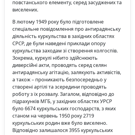
повстанського елементу, серед засуджених та
виселених.
В лютому 1949 року було підготовлене
спеціальне повідомлення про антирадянську
діяльність куркульства в західних областях
СРСР, де були наведені приклади опору
куркульства заходам зі створення колгоспів.
Зокрема, куркулі нібито здійснюють
диверсійні акти, проводять серед селян
антирадянську агітацію, залякують активістів,
а також – проникають безпосередньо у
створені артілі та зсередини проводять
роботу з їх розвалу. Загалом, відповідно до
підрахунків МГБ, у західних областях УРСР
було 6674 куркульських господарств, з яких
станом на червень 1950 року 2719
куркульських родин вже було виселено.
Відповідно залишалося 3955 куркульських