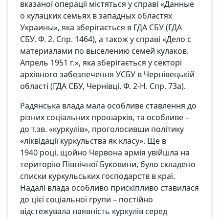
вказаної операції містяться у справі «Данные
о кулацких семьях в западных областях
Украины», яка зберігається в ГДА СБУ (ГДА
СБУ. Ф. 2. Спр. 1464), а також у справі «Дело с
материалами по выселению семей кулаков.
Апрель 1951 г.», яка зберігається у секторі
архівного забезпечення УСБУ в Чернівецькій
області (ГДА СБУ, Чернівці. Ф. 2-Н. Спр. 73а).
Радянська влада мала особливе ставлення до
різних соціальних прошарків, та особливе –
до т.зв. «куркулів», проголосивши політику
«ліквідації куркульства як класу». Ще в
1940 році, щойно Червона армія увійшла на
територію Північної Буковини, було складено
списки куркульських господарств в краї.
Надалі влада особливо прискіпливо ставилася
до цієї соціальної групи – постійно
відстежувала наявність куркулів серед