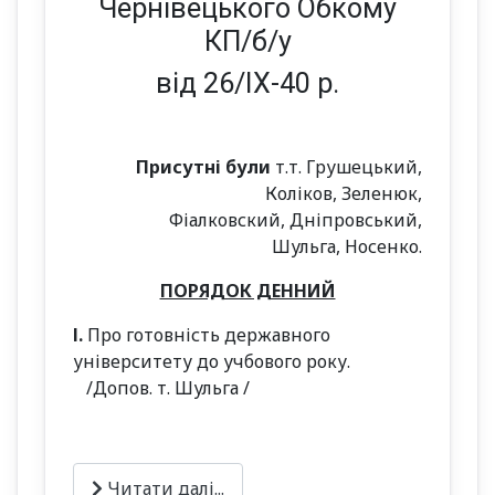
Чернівецького Обкому
КП/б/у
від 26/ІХ-40 р.
Присутні були
т.т. Грушецький,
Коліков, Зеленюк,
Фіалковский, Дніпровський,
Шульга, Носенко.
ПОРЯДОК ДЕННИЙ
І.
Про готовність державного
університету до учбового року.
/Допов. т. Шульга /
Читати далі...