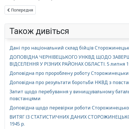
Попередня стаття: ВИСЕЛЕННЯ НАСЕЛЕННЯ 5 КВІТНЯ 1945 Р
Попередня
Також дивіться
Дані про національний склад бійців Сторожинець
ДОПОВІДНА ЧЕРНІВЕЦЬКОГО УНКВД ЩОДО ЗАВЕРШ
ВІДСЕЛЕННЯ У РІЗНИХ РАЙОНАХ ОБЛАСТІ. 5 липня 19
Доповідна про пророблену роботу Сторожинецьки
Доповідна про результати боротьби НКВД з повстан
Запит щодо перебування у винищувальному батальй
повстанцями
Доповідна щодо перевірки роботи Сторожинецького
ВИТЯГ ІЗ СТАТИСТИЧНИХ ДАНИХ СТОРОЖИНЕЦЬКОГО
1945 р.