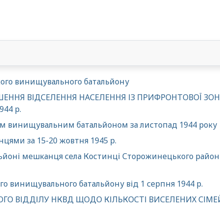
ОКУ
кого винищувального батальйону
ЕННЯ ВІДСЕЛЕННЯ НАСЕЛЕННЯ ІЗ ПРИФРОНТОВОЇ ЗОНИ
44 р.
м винищувальним батальйоном за листопад 1944 року
цями за 15-20 жовтня 1945 р.
оні мешканця села Костинці Сторожинецького району Г
 винищувального батальйону від 1 серпня 1944 р.
 ВІДДІЛУ НКВД ЩОДО КІЛЬКОСТІ ВИСЕЛЕНИХ СІМЕЙ П