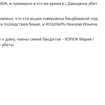
ТАНЮК, и примерно в это же время в с.Давидены убит
овлено, что эти акции совершены бандбоевкой под
 в последствии бежал, и КУШНЫРЬ Николая Ильича,
 к дому, члены семей бандитов – ХОРЮК Мария /
и убиты.