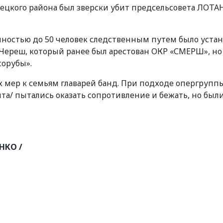
роженецкого района был зверски убит предсельсовета ЛО
ностью до 50 человек следственным путем было устан
Череш, который ранее был арестован ОКР «СМЕРШ», но
сорубы».
мер к семьям главарей банд. При подходе опергруппы
та/ пытались оказать сопротивление и бежать, но был
КО /