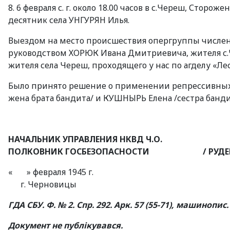
8. 6 февраля с. г. около 18.00 часов в с.Череш, Сто
десятник села УНГУРЯН Илья.
Выездом на место происшествия опергруппы числен
руководством ХОРЮК Ивана Дмитриевича, жителя с.
жителя села Череш, проходящего у нас по агделу «Ле
Было принято решение о применении репрессивных 
жена брата бандита/ и КУШНЫРЬ Елена /сестра банди
НАЧАЛЬНИК УПРАВЛЕНИЯ НКВД Ч.О.
ПОЛКОВНИК ГОСБЕЗОПАСНОСТИ / РУДЕН
« » февраля 1945 г.
г. Черновицы
ГДА СБУ. Ф. № 2. Спр. 292. Арк. 57 (55-71), машинопис.
Документ не публікувався.