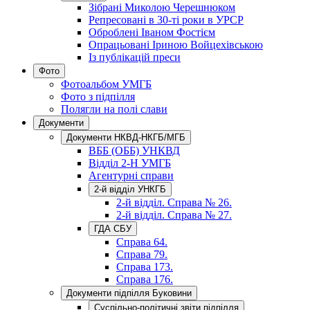
Зібрані Миколою Черешнюком
Репресовані в 30-ті роки в УРСР
Оброблені Іваном Фостієм
Опрацьовані Іриною Войцехівською
Із публікацій преси
Фото
Фотоальбом УМГБ
Фото з підпілля
Полягли на полі слави
Документи
Документи НКВД-НКГБ/МГБ
ВББ (ОББ) УНКВД
Відділ 2-Н УМГБ
Агентурні справи
2-й відділ УНКГБ
2-й відділ. Справа № 26.
2-й відділ. Справа № 27.
ГДА СБУ
Справа 64.
Справа 79.
Справа 173.
Справа 176.
Документи підпілля Буковини
Суспільно-політичні звіти підпілля