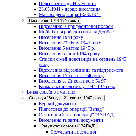
Переселення до Німеччини
23.05.1941 - перше виселення
Масова депортація 13.06.1941
Виселення 1944-1946 років
Відселення із прифронтової полоси
Мобілізація робочої сили на Донбас
Виселення 1944 року
Виселення 23 січня 1945 року
Виселення 5 квітня 1945 р.
Виселення в липні 1945 року
Списки сімей повстанців на серпень 1945
року
Відселення від залізниць та підприємств
Виселення 15 квітня 1946 року
Виселення за Директивою № 97
Кількість виселених у 1944-1946 р.р.
Виїзд євреїв в Румунію
Операція "Запад". 21 жовтня 1947 року.
Керівні документи
Підготовка до операції "Запад"
Остаточний план операції "ЗАПАД"
Виселення та звітні документи
Результати операції "ЗАПАД"
Результати виселення