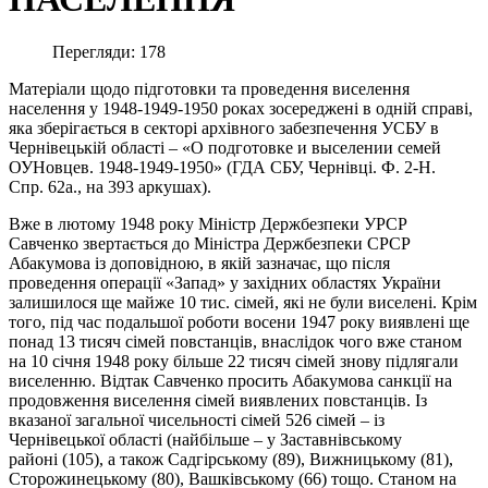
Перегляди: 178
Матеріали щодо підготовки та проведення виселення
населення у 1948-1949-1950 роках зосереджені в одній справі,
яка зберігається в секторі архівного забезпечення УСБУ в
Чернівецькій області – «О подготовке и выселении семей
ОУНовцев. 1948-1949-1950» (ГДА СБУ, Чернівці. Ф. 2-Н.
Спр. 62а., на 393 аркушах).
Вже в лютому 1948 року Міністр Держбезпеки УРСР
Савченко звертається до Міністра Держбезпеки СРСР
Абакумова із доповідною, в якій зазначає, що після
проведення операції «Запад» у західних областях України
залишилося ще майже 10 тис. сімей, які не були виселені. Крім
того, під час подальшої роботи восени 1947 року виявлені ще
понад 13 тисяч сімей повстанців, внаслідок чого вже станом
на 10 січня 1948 року більше 22 тисяч сімей знову підлягали
виселенню. Відтак Савченко просить Абакумова санкції на
продовження виселення сімей виявлених повстанців. Із
вказаної загальної чисельності сімей 526 сімей – із
Чернівецької області (найбільше – у Заставнівському
районі (105), а також Садгірському (89), Вижницькому (81),
Сторожинецькому (80), Вашківському (66) тощо. Станом на