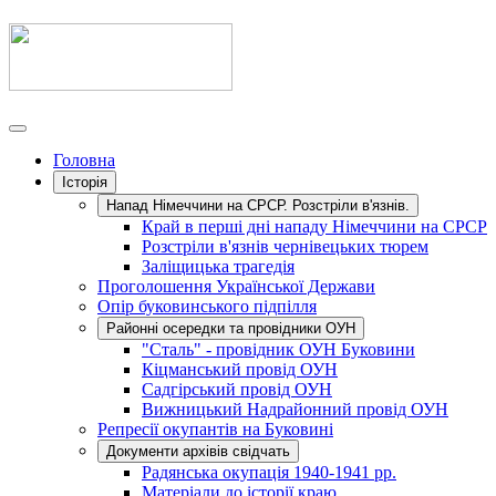
Головна
Історія
Напад Німеччини на СРСР. Розстріли в'язнів.
Край в перші дні нападу Німеччини на СРСР
Розстріли в'язнів чернівецьких тюрем
Заліщицька трагедія
Проголошення Української Держави
Опір буковинського підпілля
Районні осередки та провідники ОУН
"Сталь" - провідник ОУН Буковини
Кіцманський провід ОУН
Садгірський провід ОУН
Вижницький Надрайонний провід ОУН
Репресії окупантів на Буковині
Документи архівів свідчать
Радянська окупація 1940-1941 рр.
Матеріали до історії краю