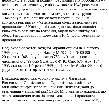
необхідність виселити родини повстанців та їх пособників «у
всіх населених пунктах, де після 4 жовтня 1948 року мали
місце банд прояви». Останнє врятувало чимало буковинців від
виселення: після 4 жовтня і станом до початку грудня
1948 року в Чернівецькій області повстанці акцій не
здійснювали, відтак у Чернівецькій області виселення не
проводилося. З Києва двічі надходили вказівки доповісти про
кількість виселених на Буковині, відтак керівництву МГБ
області довелося двічі інформувати Київ, що виселення не
проводилося.
Водночас з областей Західної України станом на 1 лютого
1949 року відповідно до Наказу МГБ СРСР № 00386 від
20 жовтня 1948 року виселено 753 сім’ї, загальною
чисельністю 2499 осіб (ГДА СБУ. Ф.16. Спр. 670. Арк. 184-
195), станом на 1 березня 1949 р. – 1088 сімей, або 3439 осіб
(ГДА СБУ. Ф.16. Спр. 673. Арк. 164-167).
Внаслідок цього т.зв. «збірні пункти» у Львівській,
Рівненській, Станіславській, Тернопільській областях
виявились вщерть заповнені сім’ями, яких готували до
етапування у віддалені краї СРСР. МГБ навіть скаржилась, що
через заповнення пунктів немає можливості проводити
подальші виселення, звинувачуючи у ситуації органи МВД.