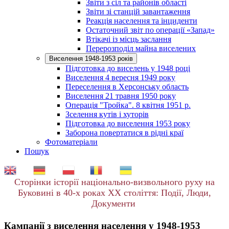
Звіти з сіл та районів області
Звіти зі станцій завантаження
Реакція населення та інциденти
Остаточний звіт по операції «Запад»
Втікачі із місць заслання
Перерозподіл майна виселених
Виселення 1948-1953 років
Підготовка до виселень у 1948 році
Виселення 4 вересня 1949 року
Переселення в Херсонську область
Виселення 21 травня 1950 року
Операція "Тройка". 8 квітня 1951 р.
Зселення кутів і хуторів
Підготовка до виселення 1953 року
Заборона повертатися в рідні краї
Фотоматеріали
Пошук
EN
DE
PL
RO
UK
Сторінки історії національно-визвольного руху на
Буковині в 40-х роках ХХ століття: Події, Люди,
Документи
Кампанії з виселення населення у 1948-1953