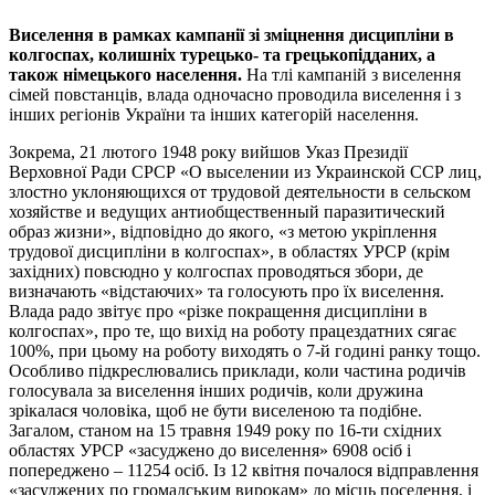
Виселення в рамках кампанії зі зміцнення дисципліни в
колгоспах, колишніх турецько- та грецькопідданих, а
також німецького населення.
На тлі кампаній з виселення
сімей повстанців, влада одночасно проводила виселення і з
інших регіонів України та інших категорій населення.
Зокрема, 21 лютого 1948 року вийшов Указ Президії
Верховної Ради СРСР «О выселении из Украинской ССР лиц,
злостно уклоняющихся от трудовой деятельности в сельском
хозяйстве и ведущих антиобщественный паразитический
образ жизни», відповідно до якого, «з метою укріплення
трудової дисципліни в колгоспах», в областях УРСР (крім
західних) повсюдно у колгоспах проводяться збори, де
визначають «відстаючих» та голосують про їх виселення.
Влада радо звітує про «різке покращення дисципліни в
колгоспах», про те, що вихід на роботу працездатних сягає
100%, при цьому на роботу виходять о 7-й годині ранку тощо.
Особливо підкреслювались приклади, коли частина родичів
голосувала за виселення інших родичів, коли дружина
зрікалася чоловіка, щоб не бути виселеною та подібне.
Загалом, станом на 15 травня 1949 року по 16-ти східних
областях УРСР «засуджено до виселення» 6908 осіб і
попереджено – 11254 осіб. Із 12 квітня почалося відправлення
«засуджених по громадським вирокам» до місць поселення, і