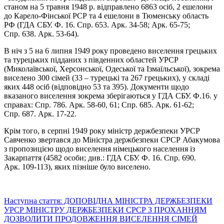
станом на 5 травня 1948 р. відправлено 6863 осіб, 2 ешелони
до Карело-Фінської РСР та 4 ешелони в Тюменську область
РФ (ГДА СБУ. Ф. 16. Спр. 653. Арк. 34-58; Арк. 65-75;
Спр. 638. Арк. 53-64).
В ніч з 5 на 6 липня 1949 року проведено виселення грецьких
та турецьких підданих з південних областей УРСР
(Миколаївської, Херсонської, Одеської та Ізмаїльської), зокрема
виселено 300 сімей (33 – турецькі та 267 грецьких), у складі
яких 448 осіб (відповідно 53 та 395). Документи щодо
вказаного виселення зокрема зберігаються у ГДА СБУ. Ф.16. у
справах: Спр. 786. Арк. 58-60, 61; Спр. 685. Арк. 61-62;
Спр. 687. Арк. 17-22.
Крім того, в серпні 1949 року міністр держбезпеки УРСР
Савченко звертався до Міністра держбезпеки СРСР Абакумова
з пропозицією щодо виселення німецького населення із
Закарпаття (4582 особи; див.: ГДА СБУ. Ф. 16. Спр. 690.
Арк. 109-113), яких пізніше було виселено.
Наступна стаття: ДОПОВІДНА МІНІСТРА ДЕРЖБЕЗПЕКИ
УРСР МІНІСТРУ ДЕРЖБЕЗПЕКИ СРСР З ПРОХАННЯМ
ДОЗВОЛИТИ ПРОДОВЖЕННЯ ВИСЕЛЕННЯ СІМЕЙ