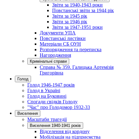
Звіти за 1940-1943 роки
Повстанські звіти за 1944 рік
Звіти за 1945 рік
Звіти за 1946 рік
Звіти за 1947-1951 роки
Документи УПА
Повстанські листівки
Матеріали СБ ОУН
Розпорядження та переписка
Нагородження
Кримінальні справи
Справа № 359. Галицька Артемізія
Григорівна
Голод
Голод 1946-1947 років
Голод в Україні
Голод на Буковині
Спогади свідків Голоду
"Час" про Голодомор 1932-33
Виселення
Масштаби трагедії
Виселення 1940-1941 років
Відселення від кордону
Мобілізація на підприємства