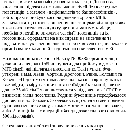
пунктів, в яких мали місце повстанські акції. До того ж,
виселенню підлягали не лише члени сімей безпосередньо
повстанців, а загалом «націоналістів та бандпособників»,
тобто практично будь-кого на рішення органів МГБ.
Зазначалося, що після здійснення повстанцями «бандпроявів»
з кожного населеного пункту, де вони матимуть місце,
необхідно негайно виявляти усі сім’ї повстанців та їх
пособників, оформляти на них справи на виселення та
подавати для ухвалення рішення про їх виселення, не чекаючи
організованих кампаній з одночасного виселення сімей.
На виконання зазначеного Наказу № 00386 органи міліції
утворили спеціальні збірні пункти для прийому від органів
МГБ сімей, які підлягали виселенню. Такі пункти були
утворені в м.м. Львів, Чортків, Дрогобич, Рівне, Коломия та
Ковель. «Підняті» сім’ї здавалися на вказані збірні пункти, і
вже звідти, в міру накопичення необхідної кількості, але не
довше 25 діб, сім’ї мали виселятися у віддалені краї СРСР у
визначені місця поселення. Родини буковинців передбачалося
доставляти до Коломиї. Зазначалося, що члени сімей повинні
бути вдягнені по сезону, а також могли мати майна не важче,
аніж 2 тони (під час операції «Захід» дозволена вага становила
500 кілограмів).
Серед населення області знову поповзли чутки про