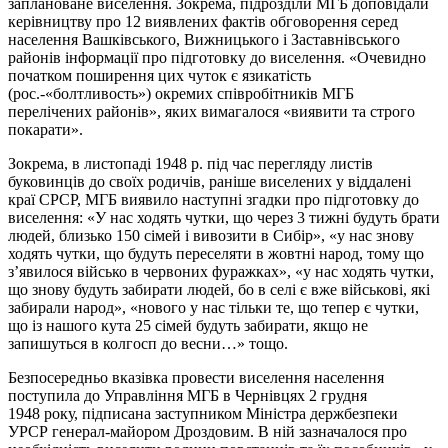
заплановане виселення. Зокрема, підрозділи МГБ доповідали
керівництву про 12 виявлених фактів обговорення серед
населення Вашківського, Вижницького і Заставнівського
районів інформації про підготовку до виселення. «Очевидно
початком поширення цих чуток є язикатість
(рос.-«болтливость») окремих співробітників МГБ
перелічених районів», яких вимагалося «виявити та строго
покарати».
Зокрема, в листопаді 1948 р. під час перегляду листів
буковинців до своїх родичів, раніше виселених у віддалені
краї СРСР, МГБ виявило наступні згадки про підготовку до
виселення: «У нас ходять чутки, що через 3 тижні будуть брати
людей, близько 150 сімей і вивозити в Сибір», «у нас знову
ходять чутки, що будуть переселяти в жовтні народ, тому що
з’явилося військо в червоних фуражках», «у нас ходять чутки,
що знову будуть забирати людей, бо в селі є вже військові, які
забирали народ», «нового у нас тільки те, що тепер є чутки,
що із нашого кута 25 сімей будуть забирати, якщо не
запишуться в колгосп до весни…» тощо.
Безпосередньо вказівка провести виселення населення
поступила до Управління МГБ в Чернівцях 2 грудня
1948 року, підписана заступником Міністра держбезпеки
УРСР генерал-майором Дроздовим. В ній зазначалося про