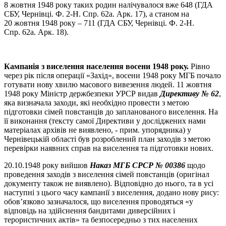
8 жовтня 1948 року таких родин налічувалося вже 648 (ГДА
СБУ, Чернівці. Ф. 2-Н. Спр. 62а. Арк. 17), а станом на
20 жовтня 1948 року – 711 (ГДА СБУ, Чернівці. Ф. 2-Н.
Спр. 62а. Арк. 18).
Кампанія з виселення населення восени 1948 року.
Рівно
через рік після операції «Захід», восени 1948 року МГБ почало
готувати нову хвилю масового вивезення людей. 11 жовтня
1948 року Міністр держбезпеки УРСР видав
Директиву № 62
,
яка визначала заходи, які необхідно провести з метою
підготовки сімей повстанців до запланованого виселення. На
її виконання (тексту самої Директиви у досліджених нами
матеріалах архівів не виявлено, - прим. упорядника) у
Чернівецькій області був розроблений план заходів з метою
перевірки наявних справ на виселення та підготовки нових.
20.10.1948 року вийшов
Наказ МГБ СРСР № 00386
щодо
проведення заходів з виселення сімей повстанців (оригінал
документу також не виявлено). Відповідно до нього, та в усі
наступні з цього часу кампанії з виселення, додано нову рису:
обов’язково зазначалося, що виселення проводяться «у
відповідь на здійснення бандитами диверсійних і
терористичних актів» та безпосередньо з тих населених