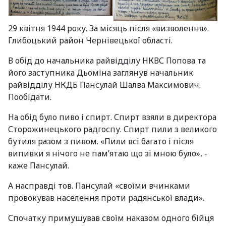
29 квітня 1944 року. За місяць після «визволення».
Глибоцький район Чернівецької області.
В обід до начальника райвідділу НКВС Попова та
його заступника Дьоміна заглянув начальник
райвідділу НКДБ Пансулай Шалва Максимович.
Пообідати.
На обід було пиво і спирт. Спирт взяли в директора
Сторожинецького радгоспу. Спирт пили з великого
бутиля разом з пивом. «Пили всі багато і після
випивки я нічого не пам’ятаю що зі мною було», -
каже Пансулай.
А насправді тов. Пансулай «своїми вчинками
провокував населення проти радянської влади».
Спочатку примушував своїм наказом одного бійця