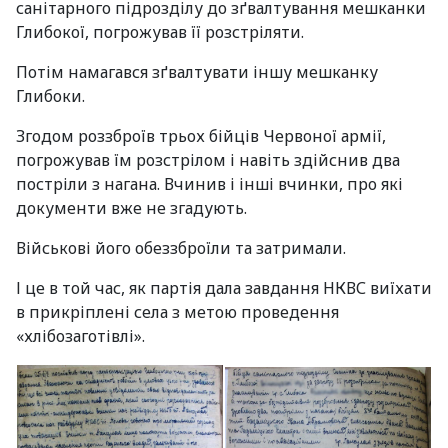
санітарного підрозділу до зґвалтування мешканки
Глибокої, погрожував її розстріляти.
Потім намагався зґвалтувати іншу мешканку
Глибоки.
Згодом роззброїв трьох бійців Червоної армії,
погрожував їм розстрілом і навіть здійснив два
постріли з нагана. Вчинив і інші вчинки, про які
документи вже не згадують.
Військові його обеззброїли та затримали.
І це в той час, як партія дала завдання НКВС виїхати
в прикріплені села з метою проведення
«хлібозаготівлі».