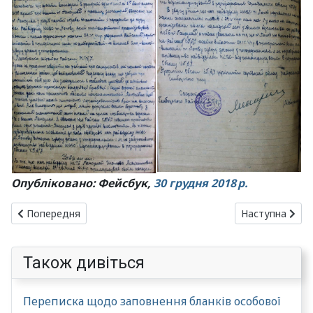
Опубліковано: Фейсбук,
30 грудня 2018 р.
Попередня стаття: Евакуація населення з прифронтової полос
Наступна стат
Попередня
Наступна
Також дивіться
Переписка щодо заповнення бланків особової