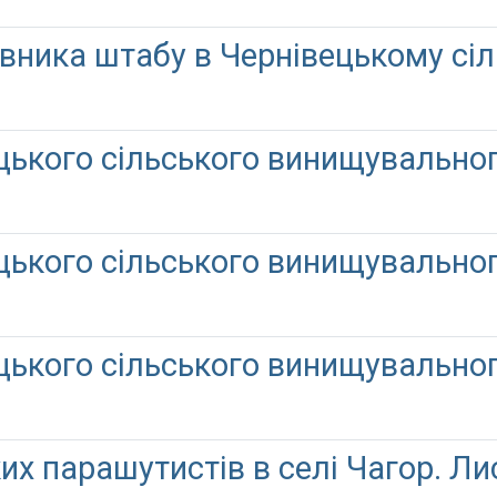
авника штабу в Чернівецькому с
цького сільського винищувальног
цького сільського винищувальног
цького сільського винищувальног
х парашутистів в селі Чагор. Ли