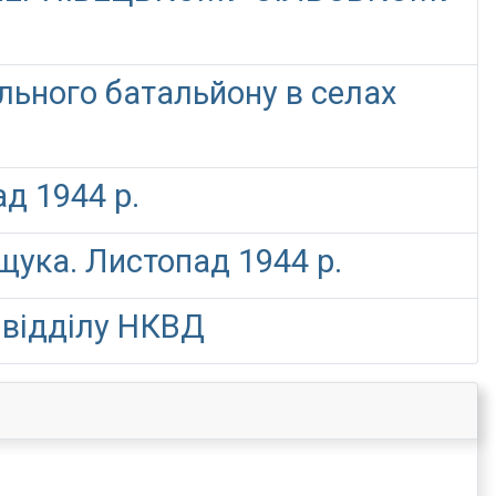
льного батальйону в селах
д 1944 р.
ука. Листопад 1944 р.
йвідділу НКВД