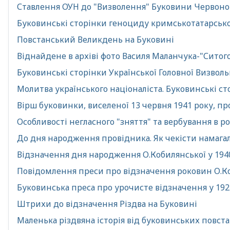
Ставлення ОУН до "Визволення" Буковини Червоною
Буковинські сторінки геноциду кримськотатарськ
Повстанський Великдень на Буковині
Віднайдене в архіві фото Василя Маланчука-"Ситого
Буковинські сторінки Української Головної Визволь
Молитва українського націоналіста. Буковинські сто
Вірш буковинки, виселеної 13 червня 1941 року, пр
Особливості негласного "зняття" та вербування в р
До дня народження провідника. Як чекісти намагал
Відзначення дня народження О.Кобилянської у 194
Повідомлення преси про відзначення роковин О.Коб
Буковинська преса про урочисте відзначення у 1927
Штрихи до відзначення Різдва на Буковині
Маленька різдвяна історія від буковинських повста