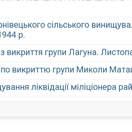
ернівецького сільського винищува
944 р.
з викриття групи Лагуна. Листопа
 по викриттю групи Миколи Матащ
ування ліквідації міліціонера ра