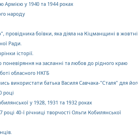
 Армією у 1940 та 1944 роках
ого народу
", провідника боївки, яка діяла на Кіцманщині в жовтні
ної Ради.
рінки історії.
о поневіряння на засланні та любов до рідного краю
оботі обласного НКГБ
ись використати батька Василя Савчака-"Сталя" для йо
0 році
илянської у 1928, 1931 та 1932 роках
 році 40-ї річниці творчості Ольги Кобилянської
нців.