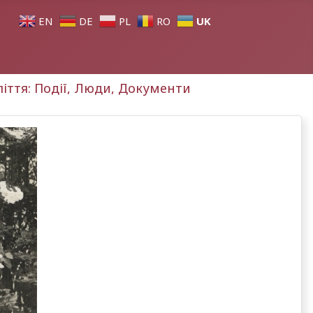
UK
EN
DE
PL
RO
оліття: Події, Люди, Документи