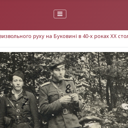
визвольного руху на Буковині в 40-х роках ХХ ст