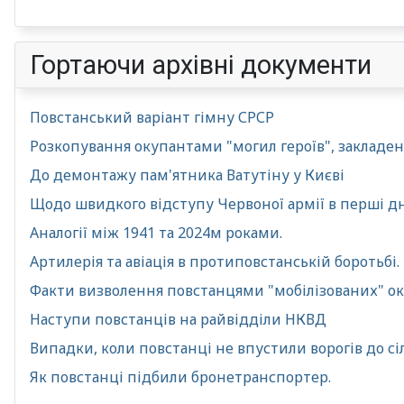
Гортаючи архівні документи
Повстанський варіант гімну СРСР
Розкопування окупантами "могил героїв", закладени
До демонтажу пам'ятника Ватутіну у Києві
Щодо швидкого відступу Червоної армії в перші дні
Аналогії між 1941 та 2024м роками.
Артилерія та авіація в протиповстанській боротьбі.
Факти визволення повстанцями "мобілізованих" о
Наступи повстанців на райвідділи НКВД
Випадки, коли повстанці не впустили ворогів до сі
Як повстанці підбили бронетранспортер.