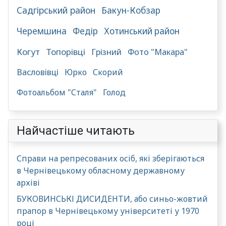
Садгірський район
Бакун-Кобзар
Черемшина
Федір
Хотинський район
Когут
Топорівці
Грізний
Фото "Макара"
Васловівці
Юрко
Скорий
Фотоальбом "Сталя"
Голод
Найчастіше читають
Справи на репресованих осіб, які зберігаються
в Чернівецькому обласному державному
архіві
БУКОВИНСЬКІ ДИСИДЕНТИ, або синьо-жовтий
прапор в Чернівецькому університеті у 1970
році