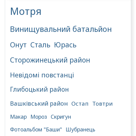
Мотря
Винищувальний батальйон
Онут
Сталь
Юрась
Сторожинецький район
Невідомі повстанці
Глибоцький район
Вашківський район
Остап
Товтри
Макар
Мороз
Скригун
Фотоальбом "Баши"
Шубранець