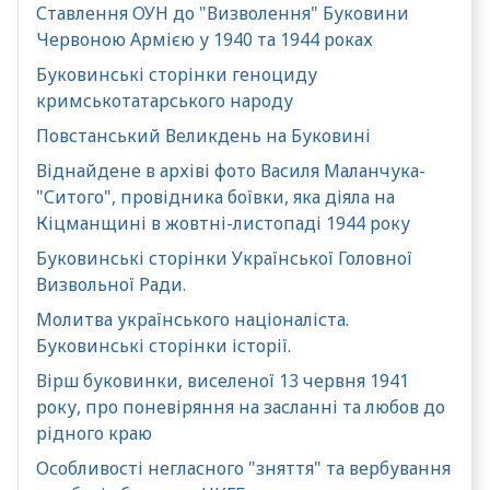
Ставлення ОУН до "Визволення" Буковини
Червоною Армією у 1940 та 1944 роках
Буковинські сторінки геноциду
кримськотатарського народу
Повстанський Великдень на Буковині
Віднайдене в архіві фото Василя Маланчука-
"Ситого", провідника боївки, яка діяла на
Кіцманщині в жовтні-листопаді 1944 року
Буковинські сторінки Української Головної
Визвольної Ради.
Молитва українського націоналіста.
Буковинські сторінки історії.
Вірш буковинки, виселеної 13 червня 1941
року, про поневіряння на засланні та любов до
рідного краю
Особливості негласного "зняття" та вербування