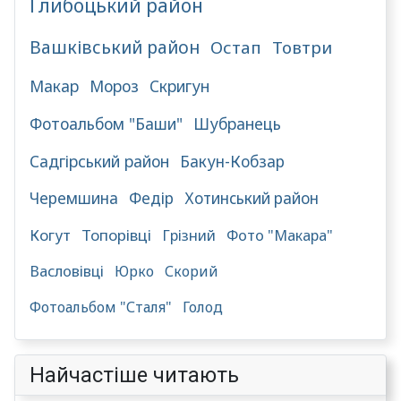
Глибоцький район
Вашківський район
Остап
Товтри
Макар
Мороз
Скригун
Фотоальбом "Баши"
Шубранець
Садгірський район
Бакун-Кобзар
Черемшина
Федір
Хотинський район
Когут
Топорівці
Грізний
Фото "Макара"
Васловівці
Юрко
Скорий
Фотоальбом "Сталя"
Голод
Найчастіше читають