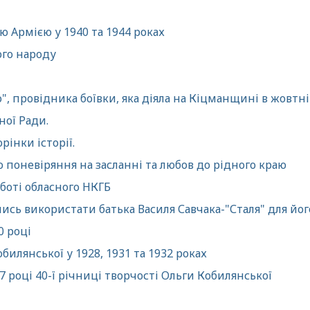
 Армією у 1940 та 1944 роках
ого народу
", провідника боївки, яка діяла на Кіцманщині в жовтні
ної Ради.
рінки історії.
о поневіряння на засланні та любов до рідного краю
оботі обласного НКГБ
ись використати батька Василя Савчака-"Сталя" для йо
0 році
илянської у 1928, 1931 та 1932 роках
 році 40-ї річниці творчості Ольги Кобилянської