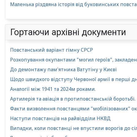
Маленька різдвяна історія від буковинських повста
Гортаючи архівні документи
Повстанський варіант гімну СРСР
Розкопування окупантами "могил героїв", закладени
До демонтажу пам'ятника Ватутіну у Києві
Щодо швидкого відступу Червоної армії в перші дні
Аналогії між 1941 та 2024м роками.
Артилерія та авіація в протиповстанській боротьбі.
Факти визволення повстанцями "мобілізованих" о
Наступи повстанців на райвідділи НКВД
Випадки, коли повстанці не впустили ворогів до сі