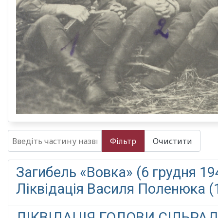
Введіть частину назви
Фільтр
Очистити
Загибель «Вовка» (6 грудня 194
Ліквідація Василя Поленюка (15
ЛІКВІДАЦІЯ ГОЛОВИ СІЛЬРАД