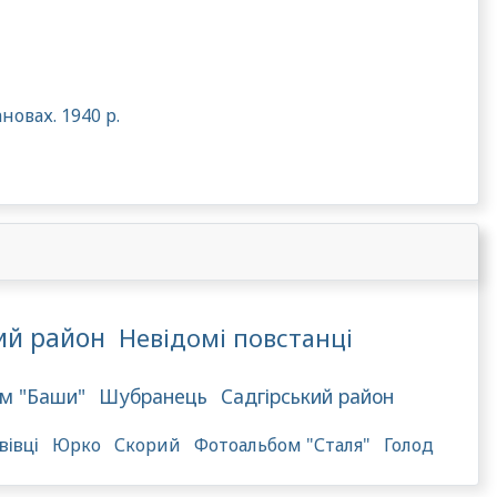
овах. 1940 р.
ий район
Невідомі повстанці
м "Баши"
Шубранець
Садгірський район
вівці
Юрко
Скорий
Фотоальбом "Сталя"
Голод