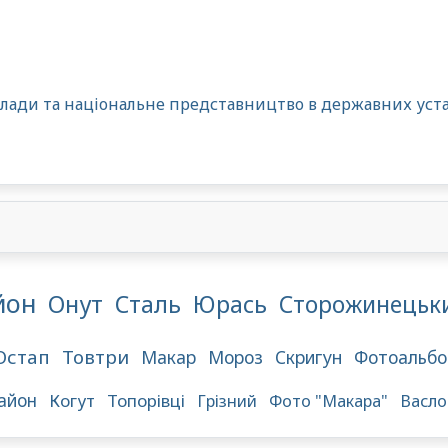
лади та національне представництво в державних устан
йон
Онут
Сталь
Юрась
Сторожинецьк
Остап
Товтри
Макар
Мороз
Скригун
Фотоальбо
айон
Когут
Топорівці
Грізний
Фото "Макара"
Васло