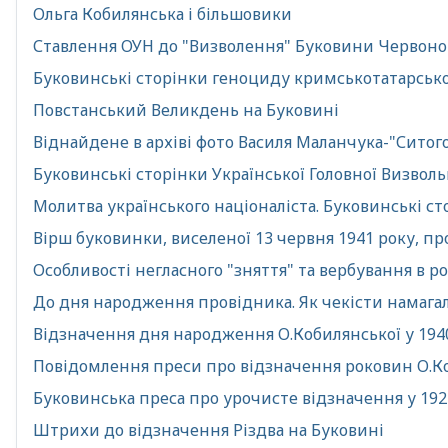
Ольга Кобилянська і більшовики
Ставлення ОУН до "Визволення" Буковини Червоною
Буковинські сторінки геноциду кримськотатарськ
Повстанський Великдень на Буковині
Віднайдене в архіві фото Василя Маланчука-"Ситого
Буковинські сторінки Української Головної Визволь
Молитва українського націоналіста. Буковинські сто
Вірш буковинки, виселеної 13 червня 1941 року, пр
Особливості негласного "зняття" та вербування в р
До дня народження провідника. Як чекісти намагал
Відзначення дня народження О.Кобилянської у 194
Повідомлення преси про відзначення роковин О.Коб
Буковинська преса про урочисте відзначення у 1927
Штрихи до відзначення Різдва на Буковині