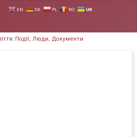
UK
EN
DE
PL
RO
оліття: Події, Люди, Документи