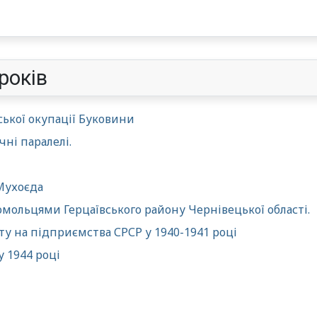
років
ської окупації Буковини
чні паралелі.
 Мухоєда
омольцями Герцаївського району Чернівецької області.
ту на підприємства СРСР у 1940-1941 році
у 1944 році