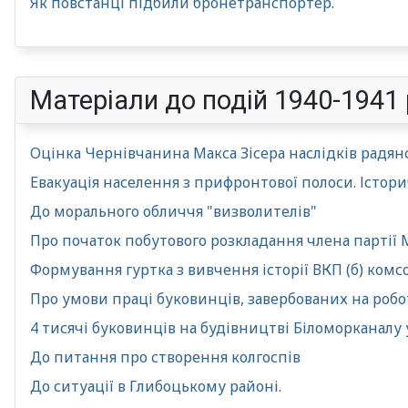
Як повстанці підбили бронетранспортер.
Матеріали до подій 1940-1941 
Оцінка Чернівчанина Макса Зісера наслідків радян
Евакуація населення з прифронтової полоси. Істори
До морального обличчя "визволителів"
Про початок побутового розкладання члена партії
Формування гуртка з вивчення історії ВКП (б) комс
Про умови праці буковинців, завербованих на робо
4 тисячі буковинців на будівництві Біломорканалу 
До питання про створення колгоспів
До ситуації в Глибоцькому районі.